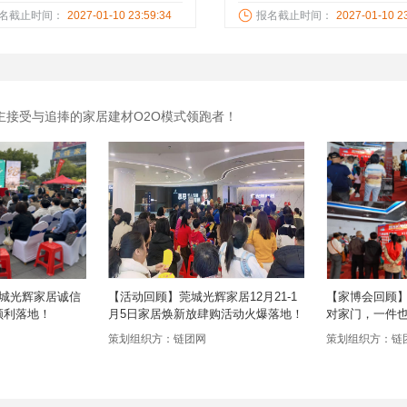
佛山/惠州等本土家居装修企业逢周
番禺入户一站式解决您的入户
名截止时间：
2027-01-10 23:59:34
报名截止时间：
2027-01-10 2
日举办家具、建材、定制、床垫、
免费定制入户方案！
、卫浴、瓷砖、电器、办公一站
购！
主接受与追捧的家居建材O2O模式领跑者！
莞城光辉家居诚信
【活动回顾】莞城光辉家居12月21-1
【家博会回顾】1
顺利落地！
月5日家居焕新放肆购活动火爆落地！
对家门，一件
地啦！
策划组织方：链团网
策划组织方：链