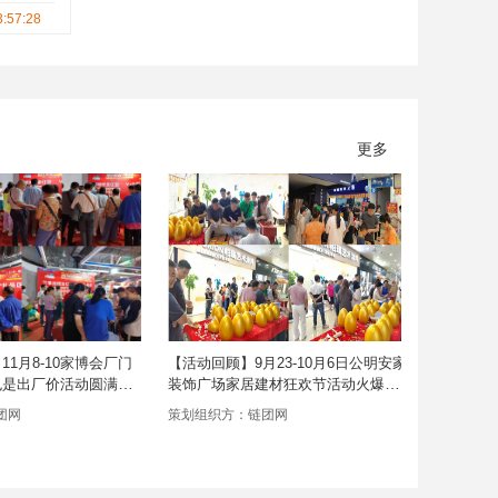
需求，
3:57:28
更多
1月8-10家博会厂门
【活动回顾】9月23-10月6日公明安家
【活动回顾
也是出厂价活动圆满落
装饰广场家居建材狂欢节活动火爆现
场端午飘
场！！！
价活动圆
团网
策划组织方：链团网
策划组织