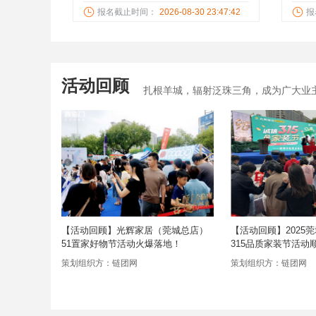
电器，网络团购直销门店，省
莞/
报名截止时间：
2026-08-30 23:47:42
报
30%-50%！抽油烟机 、燃气灶具、
六/
热水器、蒸烤一体机、蒸箱、烤
红木
箱、 洗碗机、消毒柜……等一站式团
式团
购！
活动回顾
扎根羊城，辐射泛珠三角，成为广大业
石家私城51
【活动回顾】光辉家居（莞城总店）
【活动回顾】2025
51置家好物节活动火爆落地！
315品质家装节活动
策划组织方：链团网
策划组织方：链团网