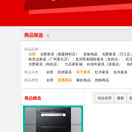
商品筛选
0
商品品牌：
全部
光辉家居（塘厦林村店）
老板电器
光辉家居（万江店
欧亚达家居（广州黄石店）
龙兴联泰国际家具（龙岗店）
松
光辉家居（南岗店）
大石家私城
好佰年家具（清溪店）
居
商品分类：
全部
卧房家具
客厅家具
红木家具
实木家具
商品类型：
全部
普通商品
爆款商品
抢购商品
商品精选
综合排序
最新