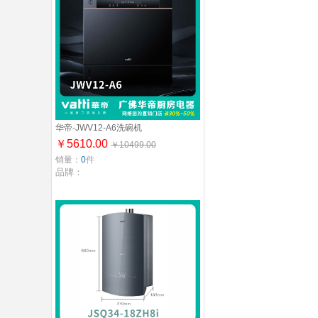
华帝-JWV12-A6洗碗机
￥5610.00
￥10499.00
销量：
0
件
品牌：