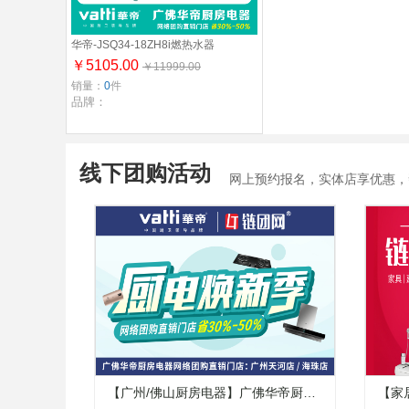
华帝-JSQ34-18ZH8i燃热水器
￥5105.00
￥11999.00
销量：
0
件
品牌：
线下团购活动
网上预约报名，实体店享优惠，帮
【广州/佛山厨房电器】广佛华帝厨房
【家