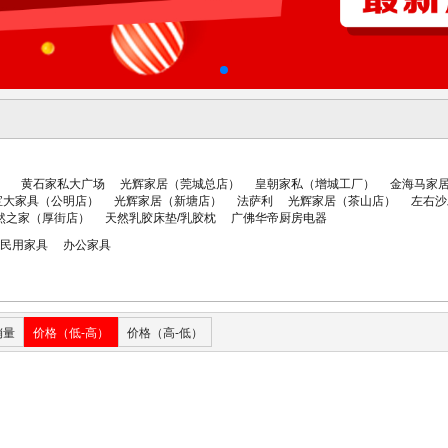
）
黄石家私大广场
光辉家居（莞城总店）
皇朝家私（增城工厂）
金海马家
宝大家具（公明店）
光辉家居（新塘店）
法萨利
光辉家居（茶山店）
左右沙
然之家（厚街店）
天然乳胶床垫/乳胶枕
广佛华帝厨房电器
民用家具
办公家具
销量
价格（低-高）
价格（高-低）