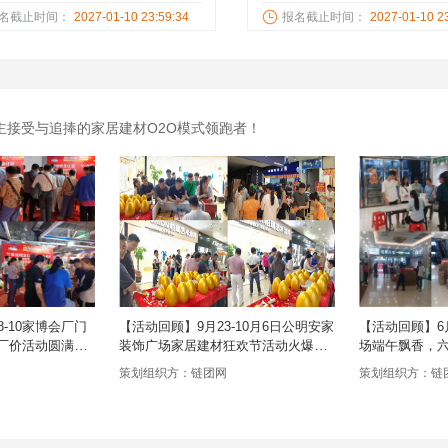
佛山/惠州等本土家居装修企业逢周
番禺入户一站式解决您的入户
名截止时间：
2027-01-10 23:59:34
报名截止时间：
2027-01-10 2
日举办家具、建材、定制、床垫、
免费定制入户方案！
、卫浴、瓷砖、电器、办公一站
购！
主接受与追捧的家居建材O2O模式领跑者！
-10家博会厂门
【活动回顾】9月23-10月6日公明安家
【活动回顾】6
厂价活动圆满落
装饰广场家居建材狂欢节活动火爆现
场端午飘香，
场！！！
价活动圆满落
策划组织方：链团网
策划组织方：链