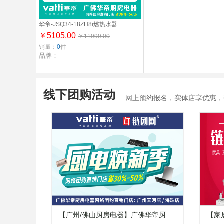
华帝-JSQ34-18ZH8i燃热水器
￥5105.00
￥11999.00
销量：
0
件
品牌：
线下团购活动
网上预约报名，实体店享优惠，帮
【广州/佛山厨房电器】广佛华帝厨房
【家