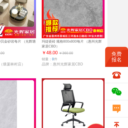
00贝金砂岩每片 （光辉塘
玛缇瓷砖 规格800x800每片 （惠州光辉
家居CBD）
￥48.00
免费
.00
￥360.00
报名
销量：
0
件
（塘厦林村店）
品牌：惠州光辉家居CBD