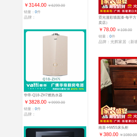
￥3144.00
￥6299.00
销量：
0
件
品牌：
霓光漫彩墙面漆-每平
卖店）
￥78.00
￥108.00
销量：
0
件
品牌：光辉家居（新
华帝-Q18-ZH7燃热水器
￥3828.00
￥9999.00
销量：
0
件
品牌：
南喜-HW55床头柜
￥380.00
￥1080.00