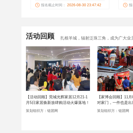
电器，网络团购直销门店，省
莞/
报名截止时间：
2026-08-30 23:47:42
报
30%-50%！抽油烟机 、燃气灶具、
六/
热水器、蒸烤一体机、蒸箱、烤
红木
箱、 洗碗机、消毒柜……等一站式团
式团
购！
活动回顾
扎根羊城，辐射泛珠三角，成为广大业
辉家居诚信
【活动回顾】莞城光辉家居12月21-1
【家博会回顾】11月8
落地！
月5日家居焕新放肆购活动火爆落地！
对家门，一件也是出
地啦！
策划组织方：链团网
策划组织方：链团网