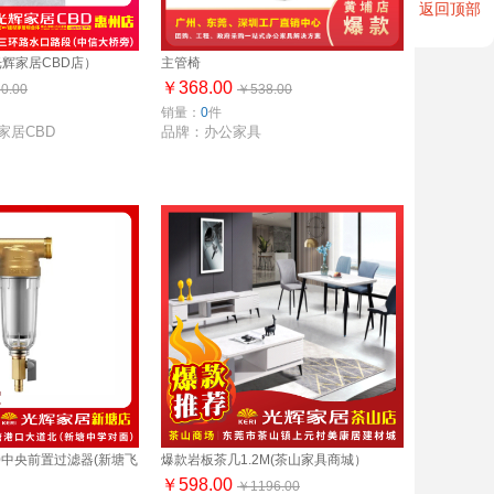
返回顶部
辉家居CBD店）
主管椅
￥368.00
0.00
￥538.00
销量：
0
件
家居CBD
品牌：办公家具
00中央前置过滤器(新塘飞
爆款岩板茶几1.2M(茶山家具商城）
）
￥598.00
￥1196.00