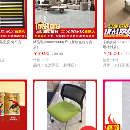
美瓷胶-每平方
精品瓷砖800x800每片（新塘瓷砖专卖
东鹏瓷砖800x8
店）
厦林村店）
￥39.90
￥48.00
￥80.00
￥368
塘店）
销量：
0
件
销量：
0
件
品牌：光辉家居（新塘店）
品牌：光辉家居