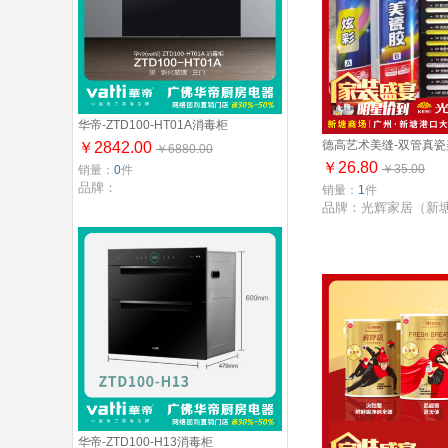
华帝-ZTD100-HT01A消毒柜
德高艺术美缝-双管真瓷
￥2842.00
￥6880.00
￥26.80
￥35.00
销量：
0
件
品牌：
销量：
1
件
品牌：光辉家居（新
华帝-ZTD100-H13消毒柜