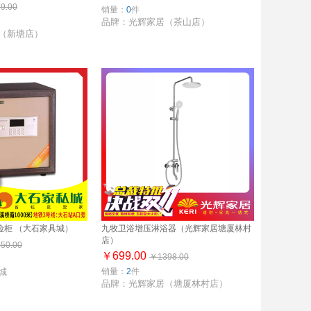
9.00
销量：
0
件
品牌：光辉家居（茶山店）
（新塘店）
险柜 （大石家具城）
九牧卫浴增压淋浴器（光辉家居塘厦林村
店）
50.00
￥699.00
￥1398.00
城
销量：
2
件
品牌：光辉家居（塘厦林村店）