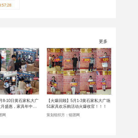
需求，
3:57:28
更多
月8-10日黄石家私大广
【火爆回顾】5月1-3黄石家私大广场
【活动回放
六月盛惠，家具年中放
51家具欢乐购活动火爆收官！！！
合链团网
幕！
动火热收
团网
策划组织方：链团网
策划组织