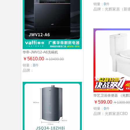
销量：
0
件
品牌：光辉家居（新
华帝-JWV12-A6洗碗机
￥5610.00
￥10499.00
销量：
0
件
品牌：
华艺卫浴坐便器 （光
￥599.00
￥1300.00
销量：
0
件
品牌：光辉家居CBD