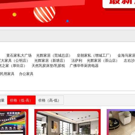
）
黄石家私大广场
光辉家居（莞城总店）
皇朝家私（增城工厂）
金海马家
宝大家具（公明店）
光辉家居（新塘店）
法萨利
光辉家居（茶山店）
左右沙
然之家（厚街店）
天然乳胶床垫/乳胶枕
广佛华帝厨房电器
民用家具
办公家具
销量
价格（低-高）
价格（高-低）