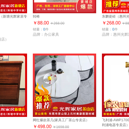
方（新塘光辉家居专
转椅
东鹏瓷砖（惠州光
￥88.00
￥268.00
￥268.00
￥88
销量：
0
件
销量：
0
件
品牌：办公家具
品牌：惠州光辉
塘店）
网红爆款茶几(家具工厂茶山专卖店）
飞利浦-AWP17
利浦电器专卖店
￥498.00
￥1698.00