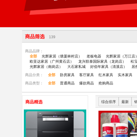
商品筛选
139
商品品牌：
全部
光辉家居（塘厦林村店）
老板电器
光辉家居（万江店
欧亚达家居（广州黄石店）
龙兴联泰国际家具（龙岗店）
松
光辉家居（南岗店）
大石家私城
好佰年家具（清溪店）
居
商品分类：
全部
卧房家具
客厅家具
红木家具
实木家具
商品类型：
全部
普通商品
爆款商品
抢购商品
商品精选
综合排序
最新