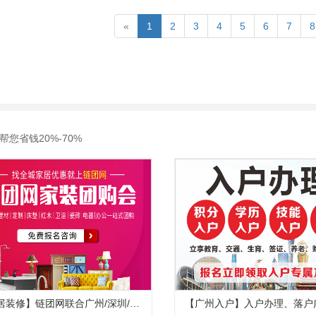
«
1
2
3
4
5
6
7
8
您省钱20%-70%
居装修】链团网联合广州/深圳/东
【广州入户】入户办理、落户